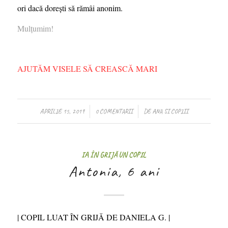
ori dacă dorești să rămâi anonim.
Mulțumim!
AJUTĂM VISELE SĂ CREASCĂ MARI
/
/
APRILIE 15, 2019
0 COMENTARII
DE
ANA SI COPIII
IA ÎN GRIJĂ UN COPIL
Antonia, 6 ani
| COPIL LUAT ÎN GRIJĂ DE DANIELA G. |