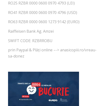
RO25 RZBR 0000 0600 0970 4793 (LEI)
RO41 RZBR 0000 0600 0970 4796 (USD)
RO63 RZBR 0000 0600 1273 9142 (EURO)
Raiffeisen Bank Ag. Amzei
SWIFT CODE: RZBRROBU
prin Paypal & Plăți online –-> anasicopiii.ro/vreau-
sa-donez