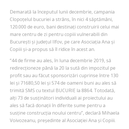
Demarată la începutul lunii decembrie, campania
Clopoțelul bucuriei a strâns, în nici 4 săptămâni,
120.000 de euro, bani destinați construirii celui mai
mare centru de zi pentru copiii vulnerabili din
București și județul Ilfov, pe care Asociația Ana și
Copiii și-a propus să îl ridice în acest an.
“44 de firme au ales, în luna decembrie 2019, să
redirecționeze până la 20 la sută din impozitul pe
profit sau au făcut sponsorizări cuprinse între 130
lei și 71680,50 lei și 574 de oameni buni au ales să
trimită SMS cu textul BUCURIE la 8864. Totodată,
alți 73 de susținători individuali ai proiectului au
ales să facă donații în diferite sume pentru a
susține construcția noului centru”, declară Mihaela
Voivozeanu, președinte al Asociației Ana și Copiii.