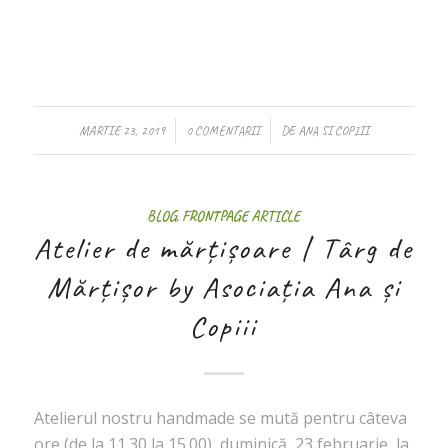
/
/
MARTIE 23, 2019
0 COMENTARII
DE
ANA SI COPIII
BLOG
,
FRONTPAGE ARTICLE
Atelier de mărțișoare | Târg de
Mărțișor by Asociația Ana și
Copiii
Atelierul nostru handmade se mută pentru câteva
ore (de la 11.30 la 15.00), duminică, 23 februarie, la