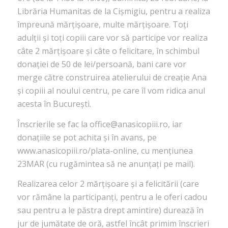
Librăria Humanitas de la Cişmigiu, pentru a realiza
împreună mărțișoare, multe mărțișoare. Toți
adulții și toți copiii care vor să participe vor realiza
câte 2 mărțișoare și câte o felicitare, în schimbul
donației de 50 de lei/persoană, bani care vor
merge către construirea atelierului de creație Ana
și copiii al noului centru, pe care îl vom ridica anul
acesta în București.
Înscrierile se fac la office@anasicopiii.ro, iar
donațiile se pot achita și în avans, pe
www.anasicopiii.ro/plata-online, cu mențiunea
23MAR (cu rugămintea să ne anunțați pe mail).
Realizarea celor 2 mărțișoare și a felicitării (care
vor rămâne la participanți, pentru a le oferi cadou
sau pentru a le păstra drept amintire) durează în
jur de jumătate de oră, astfel încât primim înscrieri