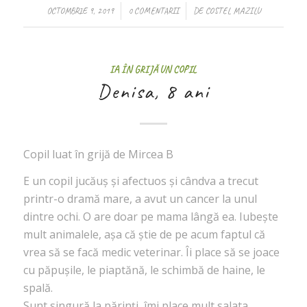
/
/
OCTOMBRIE 9, 2019
0 COMENTARII
DE
COSTEL MAZILU
IA ÎN GRIJĂ UN COPIL
Denisa, 8 ani
Copil luat în grijă de Mircea B
E un copil jucăuș și afectuos și cândva a trecut
printr-o dramă mare, a avut un cancer la unul
dintre ochi. O are doar pe mama lângă ea. Iubește
mult animalele, așa că știe de pe acum faptul că
vrea să se facă medic veterinar. Îi place să se joace
cu păpușile, le piaptănă, le schimbă de haine, le
spală.
Sunt singură la părinți, îmi place mult salata