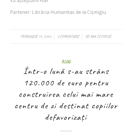
Vă așteptăm! Hai!
Partener: Librăria Humanitas de la Cişmigiu
/
/
FEBRUARIE 13, 2020
0 COMENTARII
DE
ANA SI COPIII
BLOG
Într-o lună s-au strâns
120.000 de euro pentru
construirea celui mai mare
centru de zi destinat copiilor
defavorizați