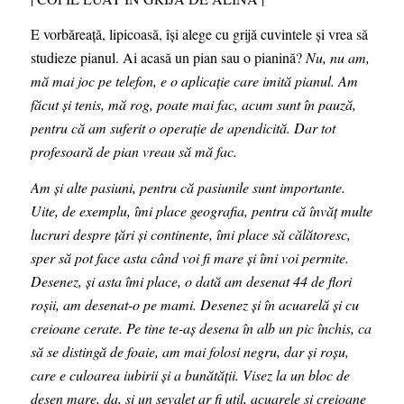
E vorbăreață, lipicoasă, își alege cu grijă cuvintele și vrea să
studieze pianul. Ai acasă un pian sau o pianină?
Nu, nu am,
mă mai joc pe telefon, e o aplicație care imită pianul. Am
făcut și tenis, mă rog, poate mai fac, acum sunt în pauză,
pentru că am suferit o operație de apendicită. Dar tot
profesoară de pian vreau să mă fac.
Am și alte pasiuni, pentru că pasiunile sunt importante.
Uite, de exemplu, îmi place geografia, pentru că învăț multe
lucruri despre țări și continente, îmi place să călătoresc,
sper să pot face asta când voi fi mare și îmi voi permite.
Desenez, și asta îmi place, o dată am desenat 44 de flori
roșii, am desenat-o pe mami. Desenez și în acuarelă și cu
creioane cerate. Pe tine te-aș desena în alb un pic închis, ca
să se distingă de foaie, am mai folosi negru, dar și roșu,
care e culoarea iubirii și a bunătății. Visez la un bloc de
desen mare, da, și un șevalet ar fi util, acuarele și creioane