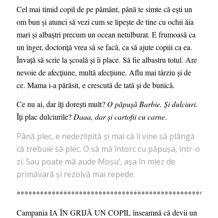
Cel mai timid copil de pe pământ, până te simte că ești un
om bun și atunci să vezi cum se lipește de tine cu ochii ăia
mari și albaștri precum un ocean netulburat. E frumoasă ca
un înger, doctoriță vrea să se facă, ca să ajute copiii ca ea.
Învață să scrie la școală și îi place. Să fie albastru totul. Are
nevoie de afecțiune, multă afecțiune. Aflu mai târziu și de
ce. Mama i-a părăsit, e crescută de tată și de bunică.
Ce nu ai, dar îți dorești mult?
O păpușă Barbie. Și dulciuri.
Îți plac dulciurile?
Daaa, dar și cartofii cu carne
.
Până plec, e nedezlipită și mai că îi vine să plângă
că trebuie să plec. O să mă întorc cu păpușa, într-o
zi. Sau poate mă aude Moșu’, așa în miez de
primăvară și rezolvă mai repede.
***************************************************
Campania IA ÎN GRIJĂ UN COPIL înseamnă că devii un