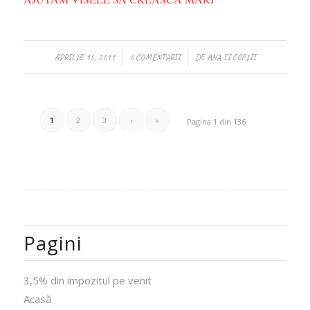
/
/
APRILIE 15, 2019
0 COMENTARII
DE
ANA SI COPIII
1
2
3
›
»
Pagina 1 din 136
Pagini
3,5% din impozitul pe venit
Acasă