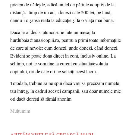
prieten de nădejde, adică un fel de părinte adoptiv de la
distanță: timp de un an, donezi câte 200 lei, pe lună,
dându-i o șansă reală la educație și la o viață mai bună.
Dacă te-ai decis, atunci scrie iute un mesaj la
hurdubaia@anasicopiii.ro
, pentru a primi toate informațiile
de care ai nevoie:
cum donezi, unde donezi,
când
donezi.
Evident se poate dona direct în cont, inclusiv online. La
schimb, noi te vom ține la curent cu situația/evoluția
copilului, ori de câte ori ne soliciți acest lucru.
Totodată, trebuie să ne spui dacă vrei să precizăm numele
tău întreg, în cadrul acestei campanii, sau doar numele mic
ori dacă dorești să rămâi anonim.
Mulțumim!
AJUTĂM VISELE SĂ CREASCĂ MARI