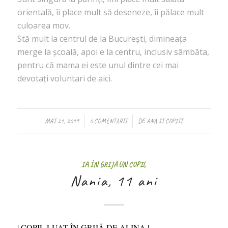
orientală, îi place mult să deseneze, îi pălace mult
culoarea mov.
Stă mult la centrul de la București, dimineața
merge la școală, apoi e la centru, inclusiv sâmbăta,
pentru că mama ei este unul dintre cei mai
devotați voluntari de aici.
/
/
MAI 21, 2019
0 COMENTARII
DE
ANA SI COPIII
IA ÎN GRIJĂ UN COPIL
Nania, 11 ani
| COPIL LUAT ÎN GRIJĂ DE ALINA |