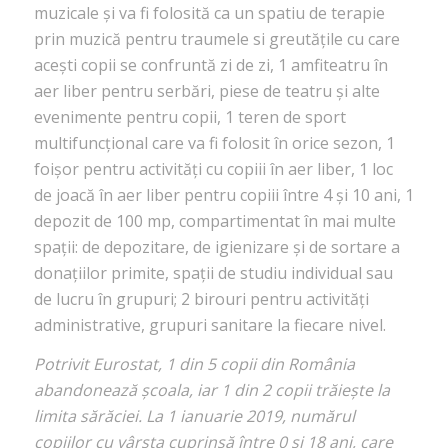
muzicale și va fi folosită ca un spatiu de terapie
prin muzică pentru traumele si greutățile cu care
acești copii se confruntă zi de zi, 1 amfiteatru în
aer liber pentru serbări, piese de teatru și alte
evenimente pentru copii, 1 teren de sport
multifuncțional care va fi folosit în orice sezon, 1
foișor pentru activități cu copiii în aer liber, 1 loc
de joacă în aer liber pentru copiii între 4 și 10 ani, 1
depozit de 100 mp, compartimentat în mai multe
spații: de depozitare, de igienizare și de sortare a
donațiilor primite, spații de studiu individual sau
de lucru în grupuri; 2 birouri pentru activități
administrative, grupuri sanitare la fiecare nivel.
Potrivit Eurostat, 1 din 5 copii din România
abandonează școala, iar 1 din 2 copii trăiește la
limita sărăciei. La 1 ianuarie 2019, numărul
copiilor cu vârsta cuprinsă între 0 și 18 ani, care