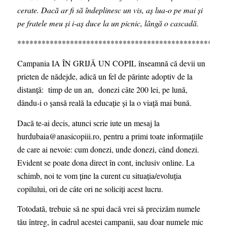
cerate. Dacă ar fi să îndeplinesc un vis, aș lua-o pe mai și
pe fratele meu și i-aș duce la un picnic, lângă o cascadă.
***************************************************
Campania IA ÎN GRIJĂ UN COPIL înseamnă că devii un
prieten de nădejde, adică un fel de părinte adoptiv de la
distanță: timp de un an, donezi câte 200 lei, pe lună,
dându-i o șansă reală la educație și la o viață mai bună.
Dacă te-ai decis, atunci scrie iute un mesaj la
hurdubaia@anasicopiii.ro
, pentru a primi toate informațiile
de care ai nevoie:
cum donezi, unde donezi,
când
donezi.
Evident se poate dona direct în cont, inclusiv online. La
schimb, noi te vom ține la curent cu situația/evoluția
copilului, ori de câte ori ne soliciți acest lucru.
Totodată, trebuie să ne spui dacă vrei să precizăm numele
tău întreg, în cadrul acestei campanii, sau doar numele mic