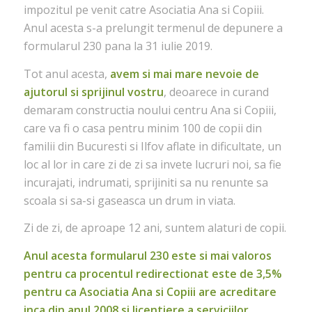
impozitul pe venit catre Asociatia Ana si Copiii.
Anul acesta s-a prelungit termenul de depunere a
formularul 230 pana la 31 iulie 2019.
Tot anul acesta,
avem si mai mare nevoie de
ajutorul si sprijinul vostru
, deoarece in curand
demaram constructia noului centru Ana si Copiii,
care va fi o casa pentru minim 100 de copii din
familii din Bucuresti si Ilfov aflate in dificultate, un
loc al lor in care zi de zi sa invete lucruri noi, sa fie
incurajati, indrumati, sprijiniti sa nu renunte sa
scoala si sa-si gaseasca un drum in viata.
Zi de zi, de aproape 12 ani, suntem alaturi de copii.
Anul acesta formularul 230 este si mai valoros
pentru ca procentul redirectionat este de 3,5%
pentru ca Asociatia Ana si Copiii are acreditare
inca din anul 2008 si licentiere a serviciilor