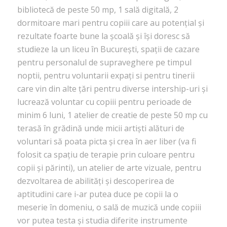
bibliotecă de peste 50 mp, 1 sală digitală, 2
dormitoare mari pentru copiii care au potențial și
rezultate foarte bune la școală și își doresc să
studieze la un liceu în București, spații de cazare
pentru personalul de supraveghere pe timpul
noptii, pentru voluntarii expați si pentru tinerii
care vin din alte țări pentru diverse intership-uri și
lucrează voluntar cu copiii pentru perioade de
minim 6 luni, 1 atelier de creatie de peste 50 mp cu
terasă în grădină unde micii artiști alături de
voluntari să poata picta și crea în aer liber (va fi
folosit ca spațiu de terapie prin culoare pentru
copii și părinti), un atelier de arte vizuale, pentru
dezvoltarea de abilități și descoperirea de
aptitudini care i-ar putea duce pe copii la o
meserie în domeniu, o sală de muzică unde copiii
vor putea testa și studia diferite instrumente