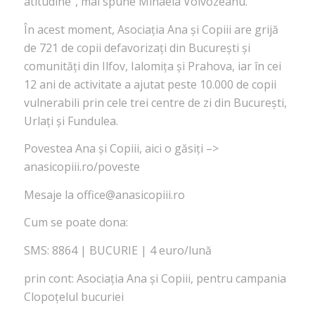
atitudine”, mai spune Mihaela Voivozeanu.
În acest moment, Asociația Ana și Copiii are grijă
de 721 de copii defavorizați din București și
comunități din Ilfov, Ialomița și Prahova, iar în cei
12 ani de activitate a ajutat peste 10.000 de copii
vulnerabili prin cele trei centre de zi din București,
Urlați și Fundulea.
Povestea Ana și Copiii, aici o găsiți –>
anasicopiii.ro/poveste
Mesaje la office@anasicopiii.ro
Cum se poate dona:
SMS: 8864 | BUCURIE | 4 euro/lună
prin cont: Asociația Ana și Copiii, pentru campania
Clopoțelul bucuriei