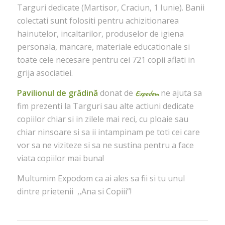
Targuri dedicate (Martisor, Craciun, 1 Iunie). Banii
colectati sunt folositi pentru achizitionarea
hainutelor, incaltarilor, produselor de igiena
personala, mancare, materiale educationale si
toate cele necesare pentru cei 721 copii aflati in
grija asociatiei.
Pavilionul de g
rădină
donat de
ne ajuta sa
Expodom
fim prezenti la Targuri sau alte actiuni dedicate
copiilor chiar si in zilele mai reci, cu ploaie sau
chiar ninsoare si sa ii intampinam pe toti cei care
vor sa ne viziteze si sa ne sustina pentru a face
viata copiilor mai buna!
Multumim Expodom ca ai ales sa fii si tu unul
dintre prietenii ,,Ana si Copiii”!