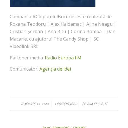
Campania #ClopoțelulBucuriei este realizată de
Roxana Teodoru | Alex Haidamac | Alina Neagu |
Cristian Șerban | Ana Bitu | Corina Bombă | Dani
Macarie, cu ajutorul The Candy Shop | SC
Videolink SRL
Partener media:
Radio Europa FM
Comunicator:
Agenția de idei
/
/
IANUARIE 16, 2020
1 COMENTARIU
DE
ANA SI COPIII