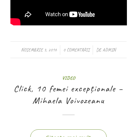
/
/
NOIEMBRIE 3, 2016
0 COMENTARII
DE
ADMIN
VIDEO
Click, 10 femei excepționale –
Mihaela Voivozeanu