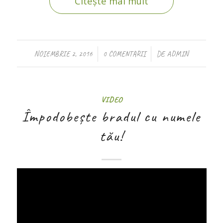
Citește mai mult
/
/
NOIEMBRIE 2, 2016
0 COMENTARII
DE
ADMIN
VIDEO
Împodobește bradul cu numele
tău!