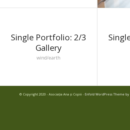
Volunt
Single Portfolio: 2/3
Single
Gallery
wind/earth
© Copyright 2020 - Asociația Ana și Copiii -
Enfold WordPress Theme by 