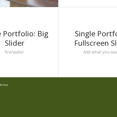
ari
 Portfolio: Big
Single Portfo
Slider
Fullscreen Sl
fire/water
Add what you wan
Kriesi