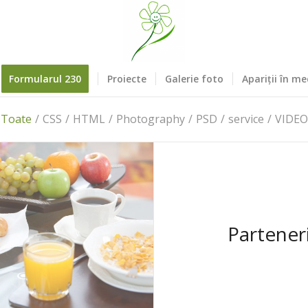
Formularul 230
Proiecte
Galerie foto
Apariții în me
Toate
/
CSS
/
HTML
/
Photography
/
PSD
/
service
/
VIDEO
Partener