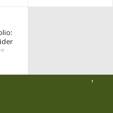
lio:
ider
t!