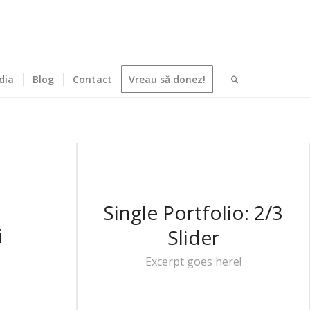
dia
Blog
Contact
Vreau să donez!
Single Portfolio: 2/3
i
Slider
Excerpt goes here!