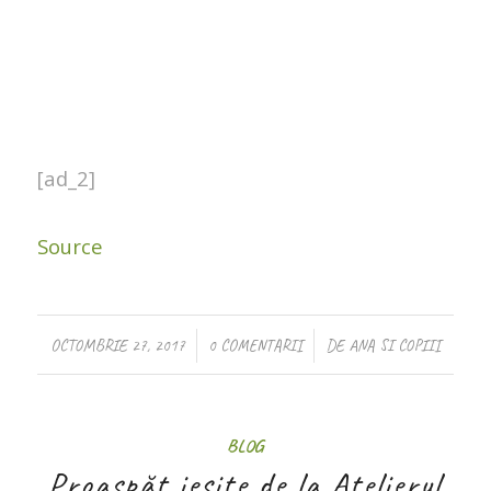
[ad_2]
Source
/
/
OCTOMBRIE 27, 2017
0 COMENTARII
DE
ANA SI COPIII
BLOG
Proaspăt ieșite de la Atelierul