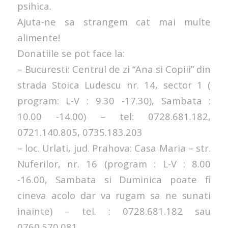
psihica.
Ajuta-ne sa strangem cat mai multe
alimente!
Donatiile se pot face la:
– Bucuresti: Centrul de zi “Ana si Copiii” din
strada Stoica Ludescu nr. 14, sector 1 (
program: L-V : 9.30 -17.30), Sambata :
10.00 -14.00) – tel: 0728.681.182,
0721.140.805, 0735.183.203
– loc. Urlati, jud. Prahova: Casa Maria – str.
Nuferilor, nr. 16 (program : L-V : 8.00
-16.00, Sambata si Duminica poate fi
cineva acolo dar va rugam sa ne sunati
inainte) – tel. : 0728.681.182 sau
0760.570.081