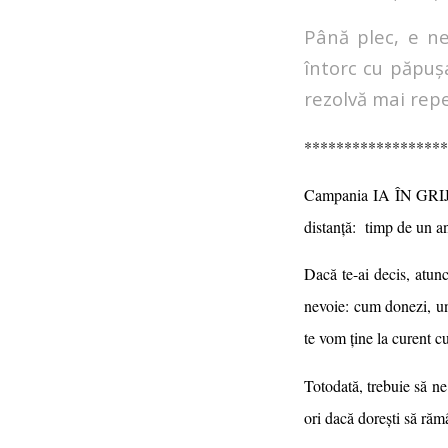
Până plec, e ne
întorc cu păpuș
rezolvă mai rep
******************
Campania IA ÎN GRIJĂ 
distanță: timp de un an
Dacă te-ai decis, atun
nevoie:
cum donezi, u
te vom ține la curent cu 
Totodată, trebuie să n
ori dacă dorești să ră