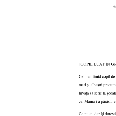
A
| COPIL LUAT ÎN G
Cel mai timid copil de 
mari și albaștri precum
Învață să scrie la școal
ce. Mama i-a părăsit, e
Ce nu ai, dar îți doreșt