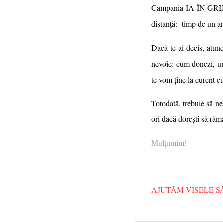
Campania IA ÎN GRIJĂ 
distanță: timp de un an
Dacă te-ai decis, atun
nevoie:
cum donezi, u
te vom ține la curent cu 
Totodată, trebuie să n
ori dacă dorești să ră
Mulțumim!
AJUTĂM VISELE S