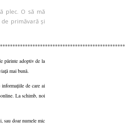
să plec. O să mă
 de primăvară și
**************************************************
 părinte adoptiv de la
 viață mai bună.
 informațiile de care ai
 online. La schimb, noi
ii, sau doar numele mic