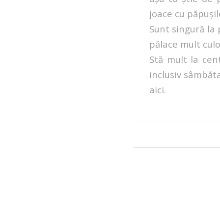
joace cu păpușil
Sunt singură la p
pălace mult cul
Stă mult la cen
inclusiv sâmbăta
aici.