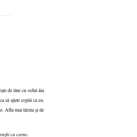
ște de tine cu ochii ăia
a să ajute copiii ca ea.
ne. Aflu mai târziu și de
rtofii cu carne
.