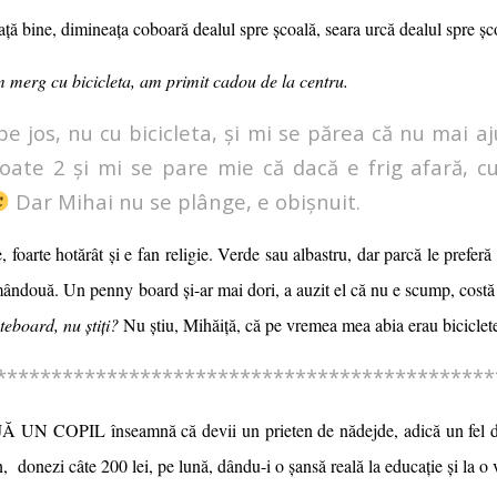
vață bine, dimineața coboară dealul spre școală, seara urcă dealul spre ș
m merg cu bicicleta, am primit cadou de la centru.
e jos, nu cu bicicleta, și mi se părea că nu mai a
oate 2 și mi se pare mie că dacă e frig afară, 
Dar Mihai nu se plânge, e obișnuit.
rte, foarte hotărât și e fan religie. Verde sau albastru, dar parcă le pref
mândouă. Un penny board și-ar mai dori, a auzit el că nu e scump, costă 
teboard, nu știți?
Nu știu, Mihăiță, că pe vremea mea abia erau biciclet
*********************************************
UN COPIL înseamnă că devii un prieten de nădejde, adică un fel de
, donezi câte 200 lei, pe lună, dându-i o șansă reală la educație și la o