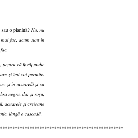
an sau o pianină?
Nu, nu
e mai fac, acum sunt în
fac.
, pentru că învăț multe
mare și îmi voi permite.
ez și în acuarelă și cu
losi negru, dar și roșu,
il, acuarele și creioane
icnic, lângă o cascadă.
**************************************************