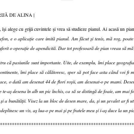
RIJĂ DE ALINA |
, își alege cu grijă cuvintele și vrea să studieze pianul. Ai acasă un pi
fon, e o aplicație care imită pianul. Am făcut și tenis, mă rog, poat
ferit o operație de apendicită. Dar tot profesoară de pian vreau să mă 
ntru că pasiunile sunt importante. Uite, de exemplu, îmi place geografia
continente, îmi place să călătoresc, sper să pot face asta când voi fi 
lace, o dată am desenat 44 de flori roșii, am desenat-o pe mami. Desen
e te-aș desena în alb un pic închis, ca să se distingă de foaie, am mai fo
 și a bunătății. Visez la un bloc de desen mare, da, și un șevalet ar fi ut
ndeplinesc un vis, aș lua-o pe mai și pe fratele meu și i-aș duce la un p
********************************************************