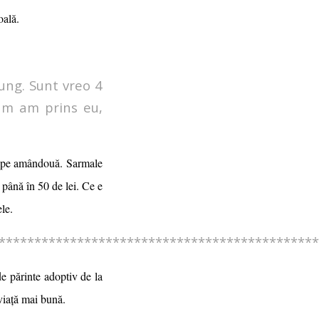
coală.
jung. Sunt vreo 4
cum am prins eu,
eră pe amândouă. Sarmale
până în 50 de lei. Ce e
ele.
*********************************************
 părinte adoptiv de la
 viață mai bună.