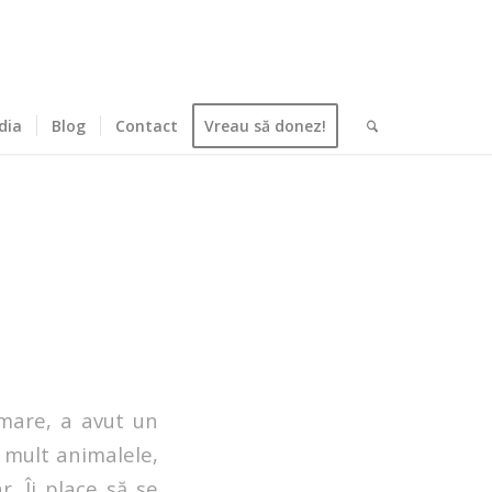
dia
Blog
Contact
Vreau să donez!
 mare, a avut un
 mult animalele,
. Îi place să se