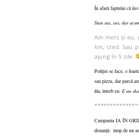
În afară faptului că în
Stau sus, sus, dar acu
Am mers și eu, p
km, cred. Sau p
ajung în 5 zile.
Polițist se face, e foa
sau pizza, dar parcă a
ăla, întreb eu.
E un ska
**************
Campania IA ÎN GRIJĂ 
distanță: timp de un an