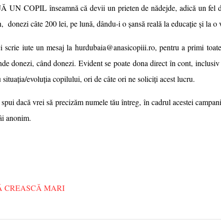
UN COPIL înseamnă că devii un prieten de nădejde, adică un fel de
, donezi câte 200 lei, pe lună, dându-i o șansă reală la educație și la o
ci scrie iute un mesaj la
hurdubaia@anasicopiii.ro
, pentru a primi toate
nde donezi,
când
donezi.
Evident se poate dona direct în cont, inclusiv
situația/evoluția copilului, ori de câte ori ne soliciți acest lucru.
e spui dacă vrei să precizăm numele tău întreg, în cadrul acestei campan
mâi anonim.
Ă CREASCĂ MARI