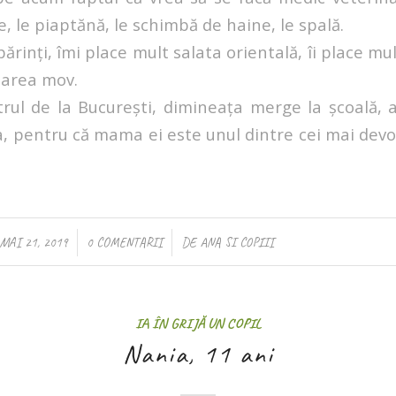
e, le piaptănă, le schimbă de haine, le spală.
ărinți, îmi place mult salata orientală, îi place mu
oarea mov.
trul de la București, dimineața merge la școală, a
, pentru că mama ei este unul dintre cei mai devo
/
/
MAI 21, 2019
0 COMENTARII
DE
ANA SI COPIII
IA ÎN GRIJĂ UN COPIL
Nania, 11 ani