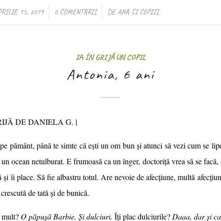
/
/
PRILIE 15, 2019
0 COMENTARII
DE
ANA SI COPIII
IA ÎN GRIJĂ UN COPIL
Antonia, 6 ani
RIJĂ DE DANIELA G. |
pe pământ, până te simte că ești un om bun și atunci să vezi cum se lipe
 un ocean netulburat. E frumoasă ca un înger, doctoriță vrea să se facă, c
ă și îi place. Să fie albastru totul. Are nevoie de afecțiune, multă afecțiu
 crescută de tată și de bunică.
i mult?
O păpușă Barbie. Și dulciuri.
Îți plac dulciurile?
Daaa, dar și ca