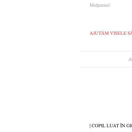
Mulțumim!
AJUTĂM VISELE S
A
| COPIL LUAT ÎN 