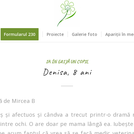
Formularul 230
Proiecte
Galerie foto
Apariții în me
IA ÎN GRIJĂ UN COPIL
Denisa, 8 ani
jă de Mircea B
uș și afectuos și cândva a trecut printr-o dramă
dintre ochi. O are doar pe mama lângă ea. Iubește
pe acum faptul că vrea să se facă medic veterinar