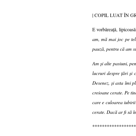
| COPIL LUAT ÎN G
E vorbăreață, lipicoasă
am, mă mai joc pe tele
pauză, pentru că am su
Am și alte pasiuni, pe
lucruri despre țări și 
Desenez, și asta îmi p
creioane cerate. Pe tin
care e culoarea iubirii
cerate. Dacă ar fi să î
******************