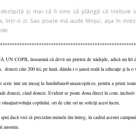
dezlipită și mai că îi vine să plângă că trebuie 
a, într-o zi. Sau poate mă aude Moșu’, așa în miez
ede.
********************************************************
UN COPIL înseamnă că devii un prieten de nădejde, adică un fel de
, donezi câte 200 lei, pe lună, dându-i o șansă reală la educație și la o
ci scrie iute un mesaj la
hurdubaia@anasicopiii.ro
, pentru a primi toate
nde donezi,
când
donezi.
Evident se poate dona direct în cont, inclusiv
situația/evoluția copilului, ori de câte ori ne soliciți acest lucru.
e spui dacă vrei să precizăm numele tău întreg, în cadrul acestei campan
mâi anonim.