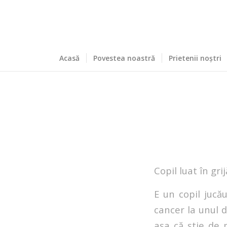
Acasă
Povestea noastră
Prietenii noștri
Copil luat în gri
E un copil jucă
cancer la unul 
așa că știe de 