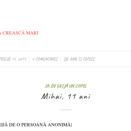
Ă CREASCĂ MARI
/
/
PRILIE 15, 2019
0 COMENTARII
DE
ANA SI COPIII
IA ÎN GRIJĂ UN COPIL
Mihai, 11 ani
GRIJĂ DE O PERSOANĂ ANONIMĂ|