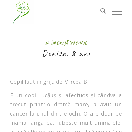
IA ÎN GRIJĂ UN COPIL
Denisa, 8 ani
Copil luat în grijă de Mircea B
E un copil jucăuș și afectuos și cândva a
trecut printr-o dramă mare, a avut un
cancer la unul dintre ochi. O are doar pe
mama lângă ea. Iubește mult animalele,
așa că știe de pe acum faptul că vrea să se