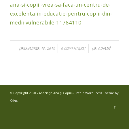
ana-si-copiii-vrea-sa-faca-un-centru-de-
excelenta-in-educatie-pentru-copiii-din-
medii-vulnerabile-11784110
/
/
DECEMBRIE 17, 2013
0 COMENTARII
DE
ADMIN
© Copyright 2020 - Asociația Ana și Copiii -
Enfold WordPress Theme by
Kriesi