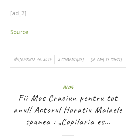
[ad_2]
Source
/
/
NOIEMBRIE 16, 2018
2 COMENTARII
DE
ANA SI COPIII
BLOG
Fii Mos Craciun pentru tot
anul! Actorul Horatiu Malaele
spunea : „Copilaria es…