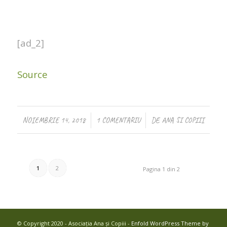
[ad_2]
Source
/
/
NOIEMBRIE 14, 2018
1 COMENTARIU
DE
ANA SI COPIII
1
2
Pagina 1 din 2
© Copyright 2020 - Asociația Ana și Copiii -
Enfold WordPress Theme by