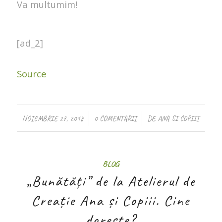
Va multumim!
[ad_2]
Source
/
/
NOIEMBRIE 27, 2018
0 COMENTARII
DE
ANA SI COPIII
BLOG
„Bunătăți” de la Atelierul de
Creație Ana și Copiii. Cine
dorește?