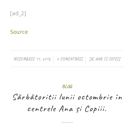
[ad_2]
Source
/
/
NOIEMBRIE 17, 2018
0 COMENTARII
DE
ANA SI COPIII
BLOG
Sărbătoritii lunii octombrie în
centrele Ana și Copiii.