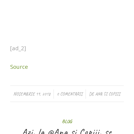
[ad_2]
Source
/
/
NOIEMBRIE 19, 2018
0 COMENTARII
DE
ANA SI COPIII
BLOG
Azi, la @Ana si Copiii, se