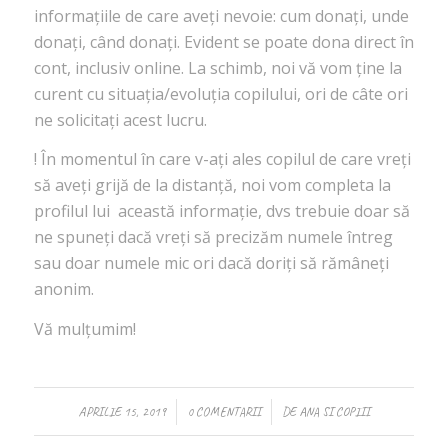
informațiile de care aveți nevoie:
cum donați, unde
donați,
când
donați.
Evident se poate dona direct în
cont, inclusiv online. La schimb, noi vă vom ține la
curent cu situația/evoluția copilului, ori de câte ori
ne solicitați acest lucru.
!
În momentul în care v-ați ales copilul de care vreți
să aveți grijă de la distanță, noi vom completa la
profilul lui această informație, dvs trebuie doar să
ne spuneți dacă vreți
să precizăm numele întreg
sau doar numele mic ori dacă doriți să rămâneți
anonim.
Vă mulțumim!
/
/
APRILIE 15, 2019
0 COMENTARII
DE
ANA SI COPIII