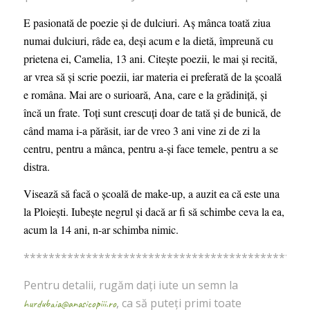
E pasionată de poezie și de dulciuri. Aș mânca toată ziua
numai dulciuri, râde ea, deși acum e la dietă, împreună cu
prietena ei, Camelia, 13 ani. Citește poezii, le mai și recită,
ar vrea să și scrie poezii, iar materia ei preferată de la școală
e româna. Mai are o surioară, Ana, care e la grădiniță, și
încă un frate. Toți sunt crescuți doar de tată și de bunică, de
când mama i-a părăsit, iar de vreo 3 ani vine zi de zi la
centru, pentru a mânca, pentru a-și face temele, pentru a se
distra.
Visează să facă o școală de make-up, a auzit ea că este una
la Ploiești. Iubește negrul și dacă ar fi să schimbe ceva la ea,
acum la 14 ani, n-ar schimba nimic.
**********************************************
Pentru detalii, rugăm dați iute un semn la
, ca să puteți primi toate
hurdubaia@anasicopiii.ro