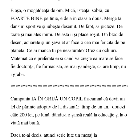
E așa, o mogâldeață de om. Mică, isteață, sobră, cu
FOARTE BINE pe linie, e deja în clasa a doua. Merge la
dansuri sportive și iubește desenul. De fapt, să picteze. De
toate și mai ales inimi. De asta îi și place roșul. Un bloc de
desen, acuarele și un șevalet ar face-o cea mai fericită de pe
planetă. Ce ai mânca tu pe nesăturate? Orez cu ochiuri.
Matematica e preferata ei și când va crește ea mare se face
fie doctoriță, fie farmacistă, se mai gândește, că are timp, nu-
i grabă.
***************************************************
Campania IA ÎN GRIJĂ UN COPIL înseamnă că devii un
fel de părinte adoptiv de la distanță: timp de un an, donezi
câte 200 lei, pe lună, dându-i o șansă reală la educație și la o
viață mai bună.
Dacă te-ai decis, atunci scrie iute un mesaj la