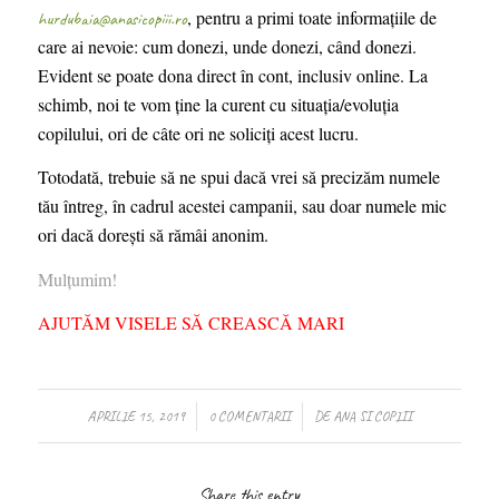
, pentru a primi toate informațiile de
hurdubaia@anasicopiii.ro
care ai nevoie:
cum donezi, unde donezi,
când
donezi.
Evident se poate dona direct în cont, inclusiv online. La
schimb, noi te vom ține la curent cu situația/evoluția
copilului, ori de câte ori ne soliciți acest lucru.
Totodată, trebuie să ne spui dacă vrei să precizăm numele
tău întreg, în cadrul acestei campanii, sau doar numele mic
ori dacă dorești să rămâi anonim.
Mulțumim!
AJUTĂM VISELE SĂ CREASCĂ MARI
/
/
APRILIE 15, 2019
0 COMENTARII
DE
ANA SI COPIII
Share this entry