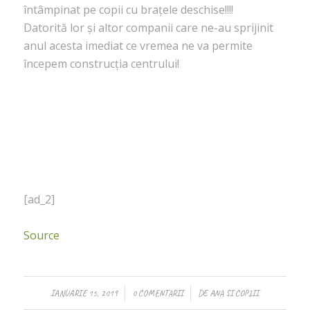
întâmpinat pe copii cu brațele deschise!!!!
Datorită lor și altor companii care ne-au sprijinit
anul acesta imediat ce vremea ne va permite
începem construcția centrului!
[ad_2]
Source
/
/
IANUARIE 15, 2019
0 COMENTARII
DE
ANA SI COPIII