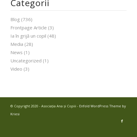
Categorii
Blog
(736)
Frontpage Article
(3)
Ia în grijă un copil
(48)
Media
(28)
News
(1)
Uncategorized
(1)
Video
(3)
© Copyright 2020 - Asociația Ana și Copiii -
Enfold WordPress Theme by
Kriesi