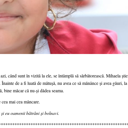
zi, când sunt în vizită la ele, se întâmplă să sărbătorească. Mihaela știe
 Înainte de a fi luată de mătușă, nu avea ce să mănânce și avea găuri, la
ică, bine măcar că nu-și dădea seama.
ie cea mai cea mâncare.
 și eu oamenii bătrâni și bolnavi.
********************************************************