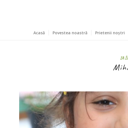
Acasă
Povestea noastră
Prietenii noștri
IA Î
Miha