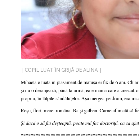
| COPIL LUAT ÎN GRIJĂ DE ALINA |
Mihaela e luată în plasament de mătușa ei fix de 6 ani. Chiar a
și nu o deranjează, până la urmă, ea e mama care a crescut-o.
propriu, în tălpile săndăluțelor. Așa mergea pe drum, era m
Roșu, flori, mere, româna. Ba și galben. Carne afumată să f
Și dacă o să fiu deșteaptă, poate mă fac doctoriță, ca să ajut
***********************************************