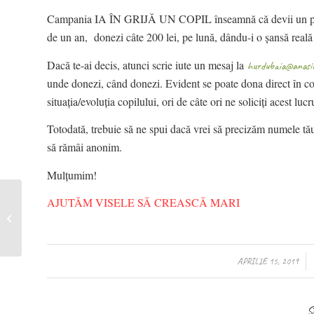
Campania IA ÎN GRIJĂ UN COPIL înseamnă că devii un priete
de un an, donezi câte 200 lei, pe lună, dându-i o șansă reală 
Dacă te-ai decis, atunci scrie iute un mesaj la
hurdubaia@anasico
unde donezi,
când
donezi.
Evident se poate dona direct în co
situația/evoluția copilului, ori de câte ori ne soliciți acest lucr
Totodată, trebuie să ne spui dacă vrei să precizăm numele tău
să rămâi anonim.
Mulțumim!
AJUTĂM VISELE SĂ CREASCĂ MARI
Nicu, 9 ani
/
APRILIE 15, 2019
S