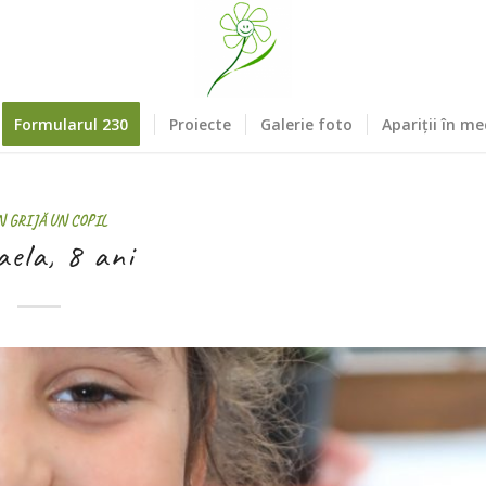
Formularul 230
Proiecte
Galerie foto
Apariții în me
N GRIJĂ UN COPIL
ela, 8 ani