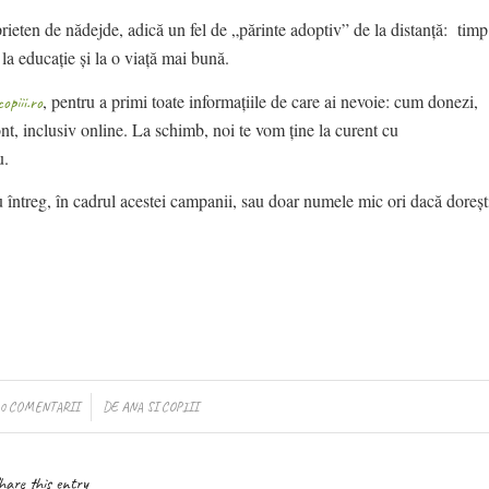
n de nădejde, adică un fel de „părinte adoptiv” de la distanță: timp
la educație și la o viață mai bună.
, pentru a primi toate informațiile de care ai nevoie:
cum donezi,
piii.ro
nt, inclusiv online. La schimb, noi te vom ține la curent cu
u.
 întreg, în cadrul acestei campanii, sau doar numele mic ori dacă doreșt
/
0 COMENTARII
DE
ANA SI COPIII
hare this entry