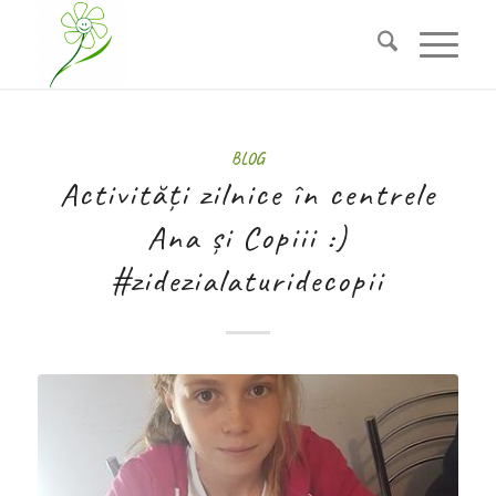
BLOG
Activități zilnice în centrele
Ana și Copiii :)
#zidezialaturidecopii