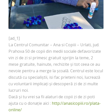
[ad_1]
La Centrul Comunitar – Ana si Copiii – Urlati, jud.
Prahova 50 de copii din medii sociale defavorizate
vin zi de zi si primesc gratuit sprijin la teme, 2
mese gratuite, hainute, rechizite și tot ceea ce au
nevoie pentru a merge la școală. Centrul este locul
discută cu specialiștii, isi fac prieteni noi, lucrează
cu voluntarii implicați și descoperă zi de zi multe
lucruri noi.
Dacă și tu vrei sa fii alaturi de copii zi de zi poti
ajuta cu o donație aici :
http://anasicopiii.ro/plata-
online/