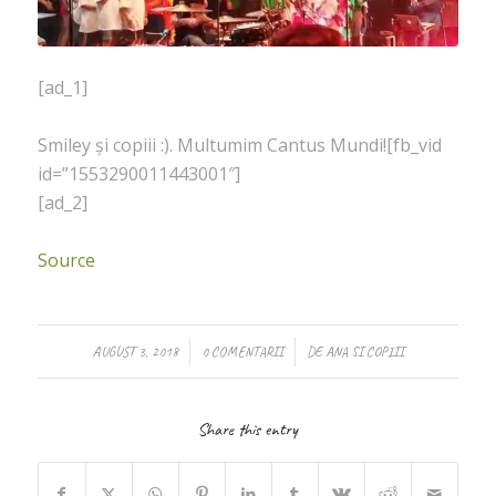
[ad_1]
Smiley și copiii :). Multumim Cantus Mundi![fb_vid
id=”1553290011443001″]
[ad_2]
Source
/
/
AUGUST 3, 2018
0 COMENTARII
DE
ANA SI COPIII
Share this entry