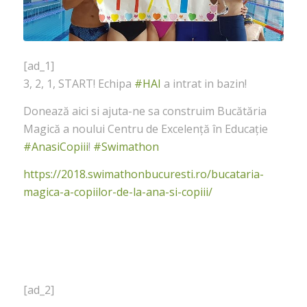
[ad_1]
3, 2, 1, START! Echipa
#HAI
a intrat in bazin!
Donează aici si ajuta-ne sa construim Bucătăria
Magică a noului Centru de Excelență în Educație
#AnasiCopiii
!
#Swimathon
https://2018.swimathonbucuresti.ro/bucataria-
magica-a-copiilor-de-la-ana-si-copiii/
[ad_2]