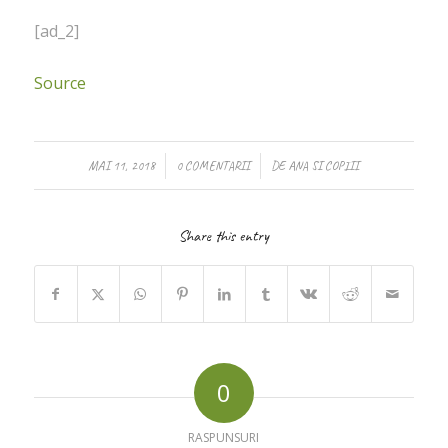
[ad_2]
Source
/
/
MAI 11, 2018
0 COMENTARII
DE
ANA SI COPIII
Share this entry
0
RASPUNSURI