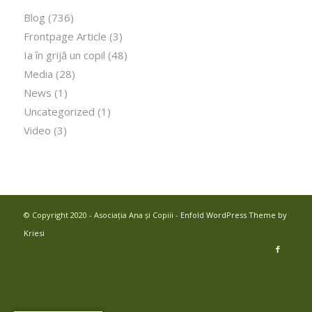
Blog
(736)
Frontpage Article
(3)
Ia în grijă un copil
(48)
Media
(28)
News
(1)
Uncategorized
(1)
Video
(3)
© Copyright 2020 - Asociația Ana și Copiii -
Enfold WordPress Theme by
Kriesi