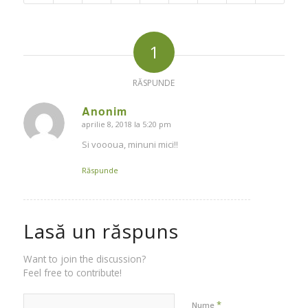
1
RĂSPUNDE
Anonim
aprilie 8, 2018 la 5:20 pm
says:
Si voooua, minuni mici!!
Răspunde
Lasă un răspuns
Want to join the discussion?
Feel free to contribute!
*
Nume