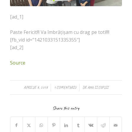
[ad_1]
Paste Fericit!!! Va îmbrățișam cu drag pe toti!!!!
[fb_vid id=”1421033151335355″]
[ad_2]
Source
/
/
APRILIE 8, 2018
1 COMENTARIU
DE
ANA SI COPIII
Share this entry