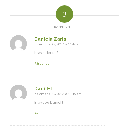
3
RASPUNSURI
Daniela Zaria
noiembrie 26, 2017 la 11:44 am
says:
bravo daniel*
Răspunde
Dani El
noiembrie 26, 2017 la 11:45 am
says:
Bravooo Daniel !
Răspunde