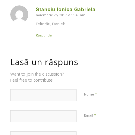
Stanciu Ionica Gabriela
noiembrie 26, 2017 la 11:46 am
says:
Felicitări, Daniel!
Răspunde
Lasă un răspuns
Want to join the discussion?
Feel free to contribute!
*
Nume
*
Email