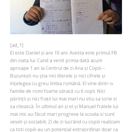
[ad_1]
El este Daniel și are 10 ani. Acesta este primul FB
din viata lui. Cand a venit prima dată acum
aproape 1 an la Centrul de zi Ana și Copiii –
București nu știa nici literele și nici cifrele și
înțelegea cu greu limba română. El vine dintr-o
familie de romi foarte săracă cu 6 copii. Nici
părinții și nici frații lui mai mari nu stiu sa scrie si
sa citească. În ultimul an și el și Manuel fratele lui
mai mic au făcut mari progrese la scoala si sunt
veseli și sociabili. Zi de zi lucrând cu copiii realizam
ca toti copiii au un potențial extraordinar doar ca