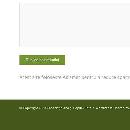
Acest site folosește Akismet pentru a reduce spam
© Copyright 2020 - Asociația Ana și Copiii -
Enfold WordPress Theme by 