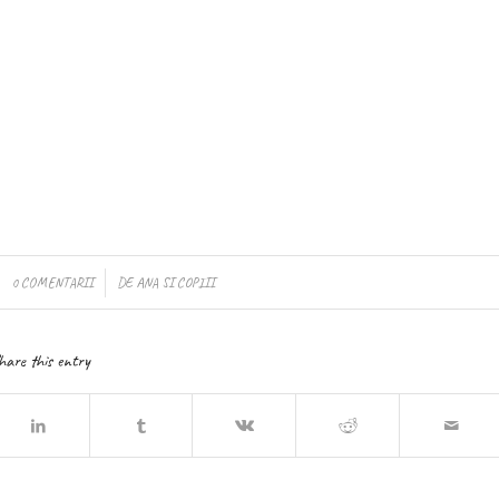
/
0 COMENTARII
DE
ANA SI COPIII
hare this entry