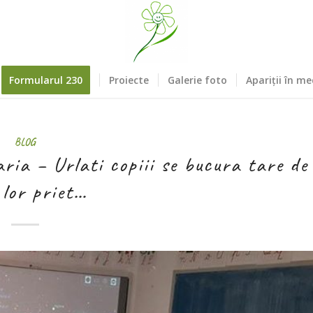
Formularul 230
Proiecte
Galerie foto
Apariții în me
BLOG
ia – Urlati copiii se bucura tare de
 lor priet…