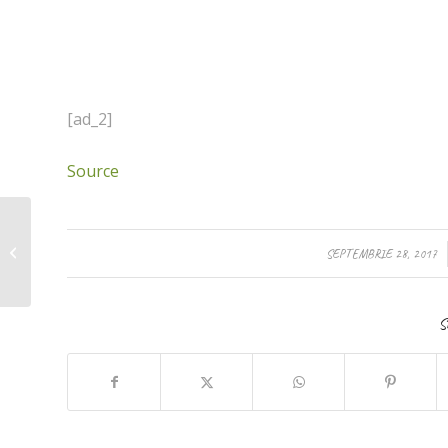
[ad_2]
Source
Andrei are 7 ani și este
clasa I și scrie foarte
/
SEPTEMBRIE 28, 2017
frumos și vine la
Centrul...
S