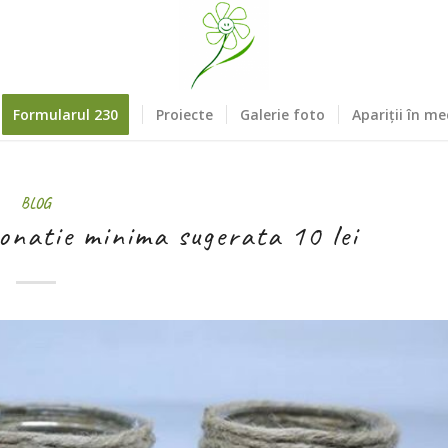
Formularul 230
Proiecte
Galerie foto
Apariții în me
BLOG
onatie minima sugerata 10 lei