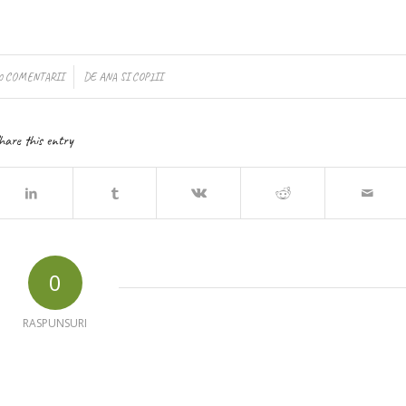
/
0 COMENTARII
DE
ANA SI COPIII
hare this entry
0
RASPUNSURI