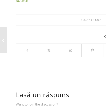
Source
/
AUGUST 11, 2017
Mini borcane pictate
S
Donatie minima
sugerata 10 lei
Lasă un răspuns
Want to join the discussion?