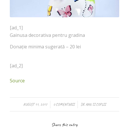
[ad_1]
Gainusa decorativa pentru gradina
Donație minima sugerată – 20 lei
[ad_2]
Source
/
/
AUGUST 11, 2017
0 COMENTARII
DE
ANA SI COPIII
Share this entry