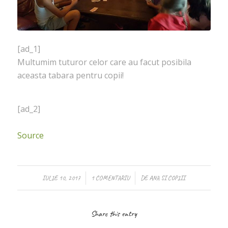
[ad_1]
Multumim tuturor celor care au facut posibila
aceasta tabara pentru copii!
[ad_2]
Source
/
/
IULIE 10, 2017
1 COMENTARIU
DE
ANA SI COPIII
Share this entry