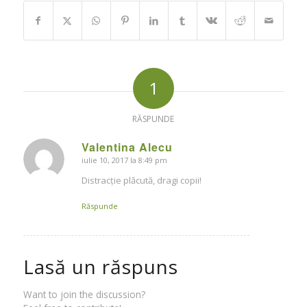
1
RĂSPUNDE
Valentina Alecu
iulie 10, 2017 la 8:49 pm
says:
Distracție plăcută, dragi copii!
Răspunde
Lasă un răspuns
Want to join the discussion?