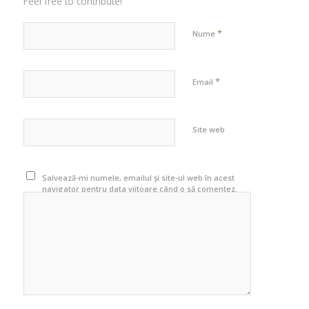
Feel free to contribute!
*
Nume
*
Email
Site web
Salvează-mi numele, emailul și site-ul web în acest
navigator pentru data viitoare când o să comentez.