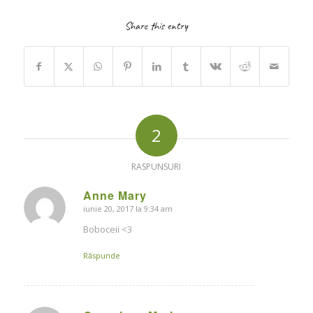
Share this entry
2
RASPUNSURI
Anne Mary
iunie 20, 2017 la 9:34 am
says:
Boboceii <3
Răspunde