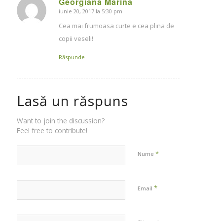
Georgiana Marina
iunie 20, 2017 la 5:30 pm
says:
Cea mai frumoasa curte e cea plina de
copii veseli!
Răspunde
Lasă un răspuns
Want to join the discussion?
Feel free to contribute!
*
Nume
*
Email