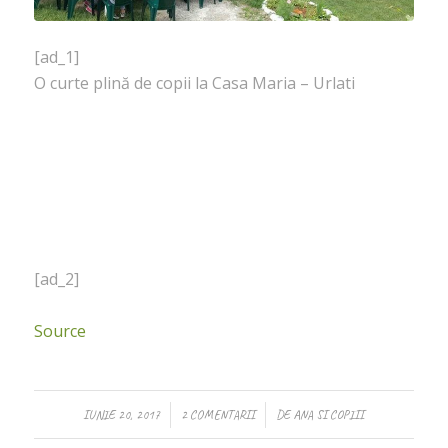
[ad_1]
O curte plină de copii la Casa Maria – Urlati
[ad_2]
Source
/
/
IUNIE 20, 2017
2 COMENTARII
DE
ANA SI COPIII