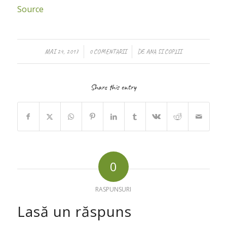
Source
/
/
MAI 24, 2017
0 COMENTARII
DE
ANA SI COPIII
Share this entry
0
RASPUNSURI
Lasă un răspuns