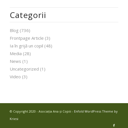
Categorii
Blog
(736)
Frontpage Article
(3)
Ia în grijă un copil
(48)
Media
(28)
News
(1)
Uncategorized
(1)
Video
(3)
© Copyright 2020 - Asociația Ana și Copiii -
Enfold WordPress Theme by
Kriesi