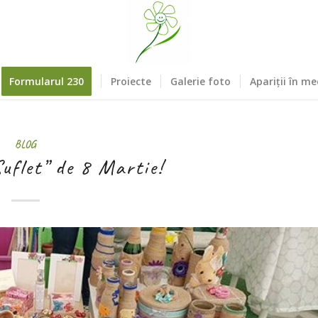
Formularul 230
Proiecte
Galerie foto
Apariții în me
BLOG
uflet” de 8 Martie!