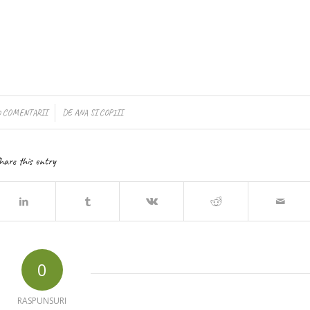
/
0 COMENTARII
DE
ANA SI COPIII
hare this entry
0
RASPUNSURI