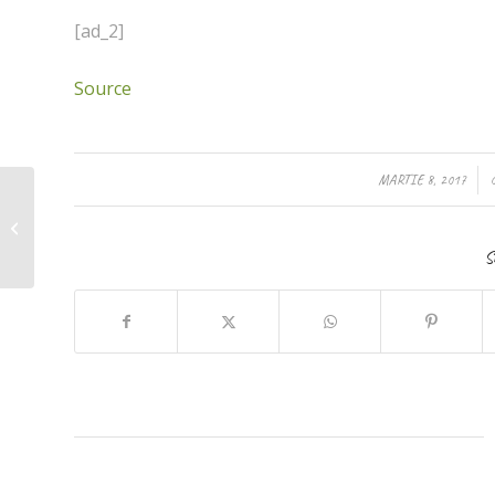
[ad_2]
Source
/
MARTIE 8, 2017
Prietenii si incurajarile
ne ajuta intotdeauna
sa ne facem repede
S
mai bine!...