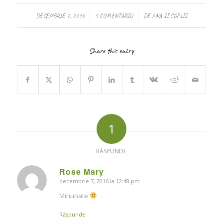
/
/
DECEMBRIE 7, 2016
1 COMENTARIU
DE
ANA SI COPIII
Share this entry
1
RĂSPUNDE
Rose Mary
decembrie 7, 2016 la 12:48 pm
says:
Minunate
Răspunde