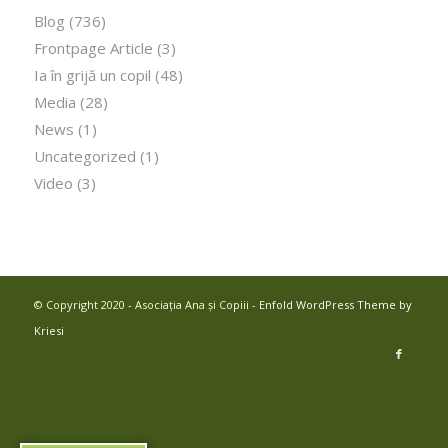
Blog
(736)
Frontpage Article
(3)
Ia în grijă un copil
(48)
Media
(28)
News
(1)
Uncategorized
(1)
Video
(3)
© Copyright 2020 - Asociația Ana și Copiii -
Enfold WordPress Theme by
Kriesi