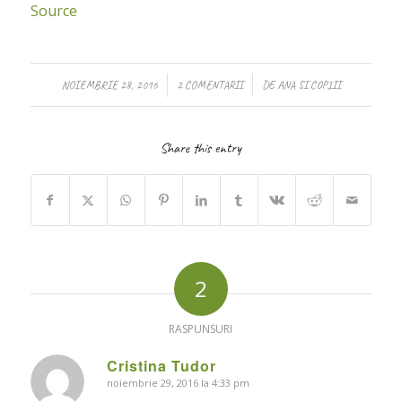
Source
/
/
NOIEMBRIE 28, 2016
2 COMENTARII
DE
ANA SI COPIII
Share this entry
2
RASPUNSURI
Cristina Tudor
noiembrie 29, 2016 la 4:33 pm
says: