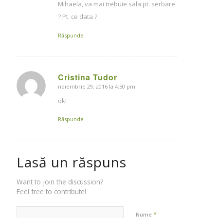
Mihaela, va mai trebuie sala pt. serbare
? Pt. ce data ?
Răspunde
Cristina Tudor
noiembrie 29, 2016 la 4:50 pm
says:
ok!
Răspunde
Lasă un răspuns
Want to join the discussion?
Feel free to contribute!
*
Nume