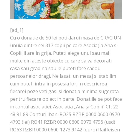
[ad_1]
Cu o donatie de 50 lei poti darui masa de CRACIUN
unuia dintre cei 317 copii pe care Asociația Ana si
Copiii ii are in grija. Puteti alege unul sau mai
multe din aceste obiecte cu care sa va decorati
casa sau gradina sau le puteti face cadou
persoanelor dragi. Ne lasati un mesaj si stabilim
cum puteti intra in posesia lor. In descrierea
fiecarei poze veti gasi si donatia minima sugerata
pentru fiecare obiect in parte. Donatiile se pot face
in contul asociatiei: Asociația „Ana și Copiii” CF: 22
48 91 89 Conturi Iban: RO25 RZBR 0000 0600 0970
4793 (lei) RO41 RZBR 0000 0600 0970 4796 (usd)
RO63 RZBR 0000 0600 1273 9142 (euro) Raiffeisen