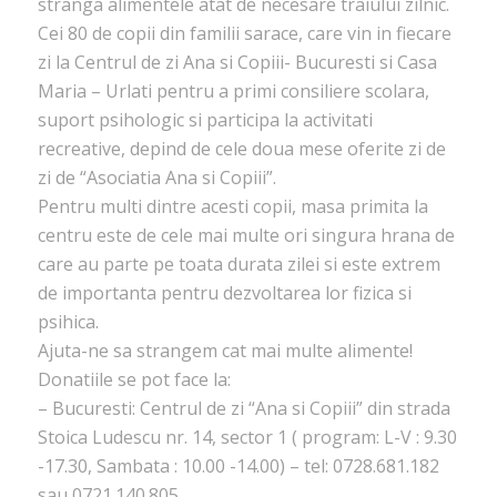
stranga alimentele atat de necesare traiului zilnic.
Cei 80 de copii din familii sarace, care vin in fiecare
zi la Centrul de zi Ana si Copiii- Bucuresti si Casa
Maria – Urlati pentru a primi consiliere scolara,
suport psihologic si participa la activitati
recreative, depind de cele doua mese oferite zi de
zi de “Asociatia Ana si Copiii”.
Pentru multi dintre acesti copii, masa primita la
centru este de cele mai multe ori singura hrana de
care au parte pe toata durata zilei si este extrem
de importanta pentru dezvoltarea lor fizica si
psihica.
Ajuta-ne sa strangem cat mai multe alimente!
Donatiile se pot face la:
– Bucuresti: Centrul de zi “Ana si Copiii” din strada
Stoica Ludescu nr. 14, sector 1 ( program: L-V : 9.30
-17.30, Sambata : 10.00 -14.00) – tel: 0728.681.182
sau 0721.140.805