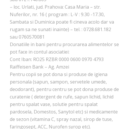
– loc. Urlati, jud. Prahova: Casa Maria – str.
Nuferilor, nr. 16 ( program : L-V : 9.30 -17.30,
Sambata si Duminica poate fi cineva acolo dar va
rugam sa ne sunati inainte) – tel. : 0728.681.182
sau 0760570081
Donatiile in bani pentru procurarea alimentelor se
pot face in contul asociatiei:
Cont Iban: RO25 RZBR 0000 0600 0970 4793
Raiffeisen Bank – Ag. Amzei
Pentru copii se pot dona si produse de igiena
personala (sapun, sampon, servetele umede,
deodorant), pentru centru se pot dona produse de
curatenie ( detergent de rufe, sapun lichid, lichid
pentru spalat vase, solutie pentru spalat
pardosela, Domestos, Sanytol etc) si medicamente
de sezon (vitamina C, spray nazal, sirop de tuse,
faringosept, ACC, Nurofen syrop etc).