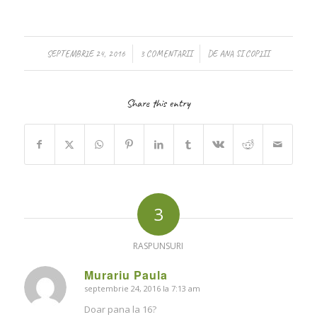
/
/
SEPTEMBRIE 24, 2016
3 COMENTARII
DE
ANA SI COPIII
Share this entry
3
RASPUNSURI
Murariu Paula
septembrie 24, 2016 la 7:13 am
says:
Doar pana la 16?