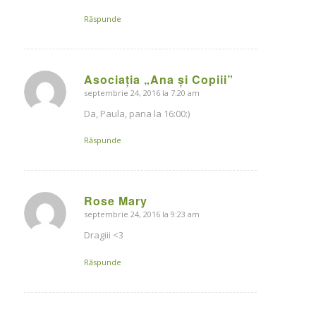
Răspunde
Asociația „Ana și Copiii”
septembrie 24, 2016 la 7:20 am
says:
Da, Paula, pana la 16:00:)
Răspunde
Rose Mary
septembrie 24, 2016 la 9:23 am
says:
Dragiii <3
Răspunde