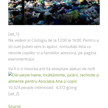
[ad_1]
Ne vedem in Cismigiu de la 12:00 la 16:00. Pentru a
sti cum puteti veni in ajutor, consultati lista cu
nevoile copiilor si a familiilor acestora, pe pagina
evenimentului.
Va fi o zi insorita azi! Va asteptam alaturi de noi!!
10,324 people interested · 4,372 going
[ad_2]
Source