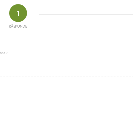
1
RĂSPUNDE
bara?