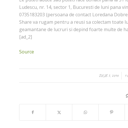
Ludescu, nr. 14, sector 1, Bucuresti de luni pana vine
0735183203 (persoana de contact Loredana Dobre)
Share va rugam pentru a reusi sa colectam toate luc
geamantane de lucruri si depind foarte multe de ha
[ad_2]
Source
/
IULIE 7, 2016
1
S