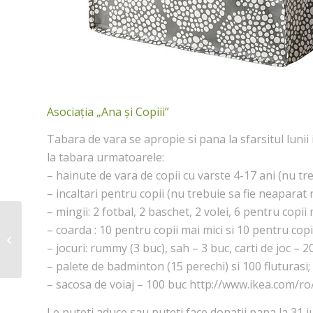
Asociația „Ana și Copiii”
Tabara de vara se apropie si pana la sfarsitul lunii 
la tabara urmatoarele:
– hainute de vara de copii cu varste 4-17 ani (nu tre
– incaltari pentru copii (nu trebuie sa fie neaparat n
– mingii: 2 fotbal, 2 baschet, 2 volei, 6 pentru copii 
– coarda : 10 pentru copii mai mici si 10 pentru cop
KNALLA Sacoşă – g/alb
– IKEA
– jocuri: rummy (3 buc), sah – 3 buc, carti de joc – 2
– palete de badminton (15 perechi) si 100 fluturasi;
– sacosa de voiaj – 100 buc http://www.ikea.com/r
Le puteti aduce sau puteti face donatii pana la 31 iu