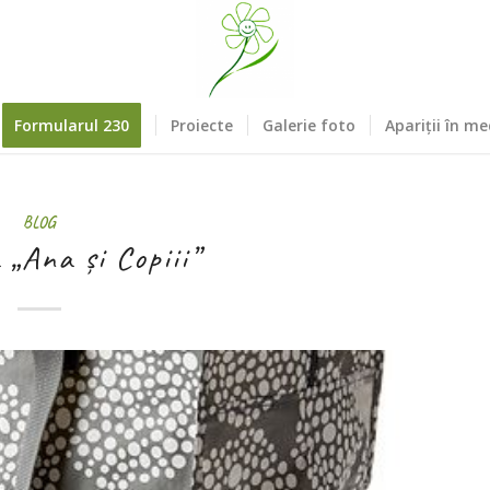
Formularul 230
Proiecte
Galerie foto
Apariții în me
BLOG
 „Ana și Copiii”