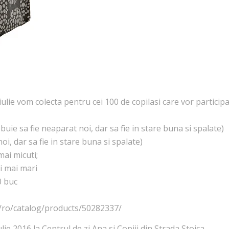
iulie vom colecta pentru cei 100 de copilasi care vor particip
buie sa fie neaparat noi, dar sa fie in stare buna si spalate)
oi, dar sa fie in stare buna si spalate)
mai micuti;
ii mai mari
0 buc
o/ro/catalog/products/50282337/
lie 2016 la Centrul de zi Ana si Copiii din Strada Stoica