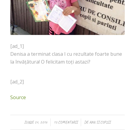
[ad_1]
Denisa a terminat clasa I cu rezultate foarte bune
la învățătura! O felicitam toți astazi?
[ad_2]
Source
/
/
IUNIE 24, 2016
13 COMENTARII
DE
ANA SI COPIII