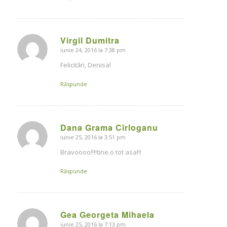
Virgil Dumitra
iunie 24, 2016 la 7:38 pm
says:
Felicitări, Denisa!
Răspunde
Dana Grama Cîrloganu
iunie 25, 2016 la 3:51 pm
says:
Bravoooo!!!!tine.o tot asa!!!
Răspunde
Gea Georgeta Mihaela
iunie 25, 2016 la 7:13 pm
says: