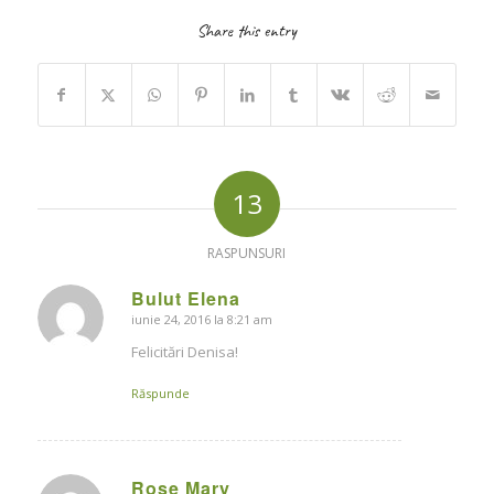
Share this entry
13
RASPUNSURI
Bulut Elena
iunie 24, 2016 la 8:21 am
says:
Felicitări Denisa!
Răspunde
Rose Mary