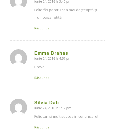
iunie 24, 2016 la 3:40 pm
says:
Felicitări pentru cea mai deșteaptă și
frumoasa fetiță!
Răspunde
Emma Brahas
iunie 24, 2016 la 4:57 pm
says:
Bravo!!
Răspunde
Silvia Dab
iunie 24, 2016 la 5:37 pm
says:
Felicitari si mult succes in continuare!
Răspunde