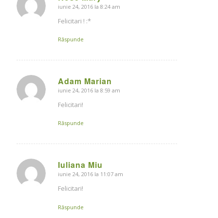
iunie 24, 2016 la 8:24 am
says:
Felicitari ! :*
Răspunde
Adam Marian
iunie 24, 2016 la 8:59 am
says:
Felicitari!
Răspunde
Iuliana Miu
iunie 24, 2016 la 11:07 am
says:
Felicitari!
Răspunde