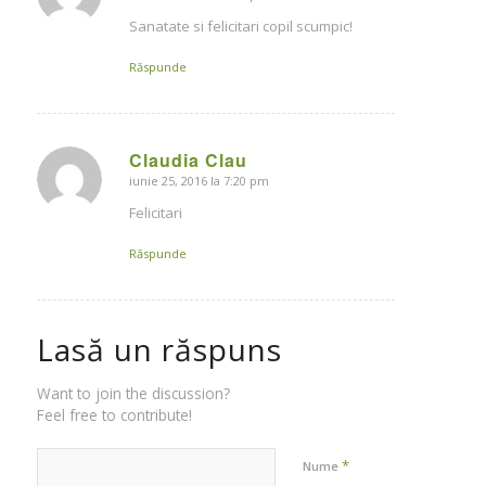
Sanatate si felicitari copil scumpic!
Răspunde
Claudia Clau
iunie 25, 2016 la 7:20 pm
says:
Felicitari
Răspunde
Lasă un răspuns
Want to join the discussion?
Feel free to contribute!
*
Nume