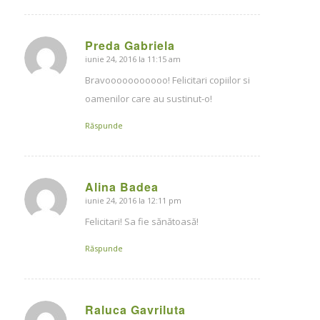
Preda Gabriela
iunie 24, 2016 la 11:15 am
says:
Bravooooooooooo! Felicitari copiilor si
oamenilor care au sustinut-o!
Răspunde
Alina Badea
iunie 24, 2016 la 12:11 pm
says:
Felicitari! Sa fie sănătoasă!
Răspunde
Raluca Gavriluta