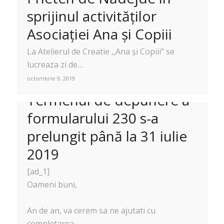
sprijinul activităților
Asociației Ana și Copiii
La Atelierul de Creatie ,,Ana și Copiii” se
lucreaza zi de…
octombrie 9, 2019
Termenul de depunere a
formularului 230 s-a
prelungit până la 31 iulie
2019
[ad_1]
Oameni buni,
An de an, va cerem sa ne ajutati cu
completarea…