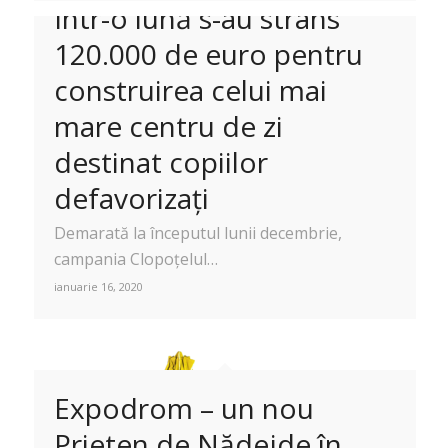
Într-o lună s-au strâns
120.000 de euro pentru
construirea celui mai
mare centru de zi
destinat copiilor
defavorizați
Demarată la începutul lunii decembrie,
campania Clopoțelul…
ianuarie 16, 2020
Expodrom – un nou
Prieten de Nădejde în