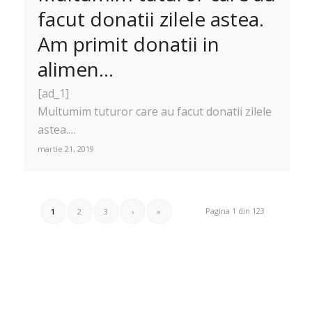
facut donatii zilele astea.
Am primit donatii in
alimen…
[ad_1]
Multumim tuturor care au facut donatii zilele
astea.…
martie 21, 2019
Pagina 1 din 123
1
2
3
›
»