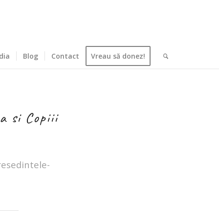
dia
Blog
Contact
Vreau să donez!
 si Copiii
resedintele-