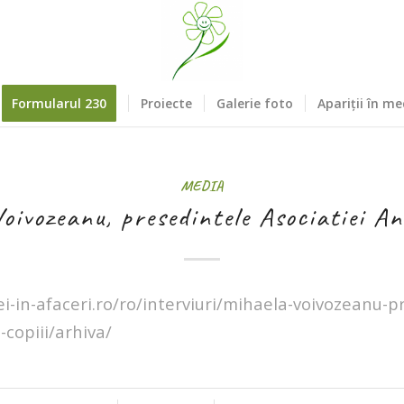
Formularul 230
Proiecte
Galerie foto
Apariții în me
MEDIA
oivozeanu, presedintele Asociatiei Ana
i-in-afaceri.ro/ro/interviuri/mihaela-voivozeanu-p
-copiii/arhiva/