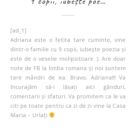
9 copii, iubește poe…
[ad_1]
Adriana este o fetita tare cuminte, vine
dintr-o familie cu 9 copii, iubește poezia și
este de o veselie molipsitoare :). Are doar
note de FB la limba romana și noi suntem
tare mândri de ea. Bravo, Adriana!!! Va
încurajăm să-i lăsați aici gânduri,
comentarii și sfaturi. Va promitem ca le va
citi pe toate pentru ca zi de zi vine la Casa
Maria – Urlați