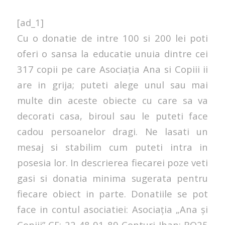
[ad_1]
Cu o donatie de intre 100 si 200 lei poti
oferi o sansa la educatie unuia dintre cei
317 copii pe care Asociația Ana si Copiii ii
are in grija; puteti alege unul sau mai
multe din aceste obiecte cu care sa va
decorati casa, biroul sau le puteti face
cadou persoanelor dragi. Ne lasati un
mesaj si stabilim cum puteti intra in
posesia lor. In descrierea fiecarei poze veti
gasi si donatia minima sugerata pentru
fiecare obiect in parte. Donatiile se pot
face in contul asociatiei: Asociația „Ana și
Copiii” CF: 22 48 91 89 Conturi Iban: RO25