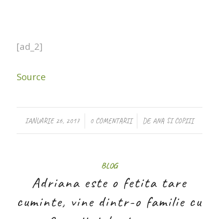
[ad_2]
Source
/
/
IANUARIE 26, 2017
0 COMENTARII
DE
ANA SI COPIII
BLOG
Adriana este o fetita tare
cuminte, vine dintr-o familie cu