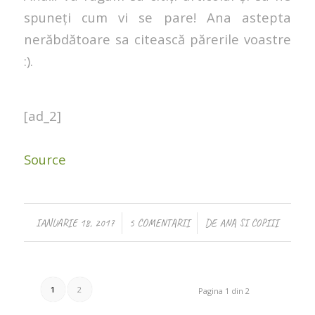
spuneți cum vi se pare! Ana astepta
nerăbdătoare sa citească părerile voastre
:).
[ad_2]
Source
/
/
IANUARIE 18, 2017
5 COMENTARII
DE
ANA SI COPIII
1
2
Pagina 1 din 2