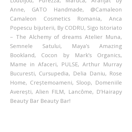
Loubijou, Purezza, Maruca, Aranjat by
Anne, GATO Handmade, @Camaleon
Camaleon Cosmetics Romania, Anca
Popescu bijuterii, By CODRU, Sigo Istoriato
– The Alchemy of dreams Atelier Muna,
Semnele Satului, Maya’s Amazing
Bookland, Cocon by Mark’s Organics,
Mame in Afaceri, PULSE, Arthur Murray
Bucuresti, Cursupedia, Delia Daniu, Rose
Home, Creștemoameni, Sloop, Domeniile
Averești, Alien FILM, Lancôme, D’Hairapy
Beauty Bar Beauty Bar!