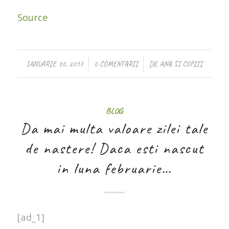
Source
/
/
IANUARIE 30, 2017
0 COMENTARII
DE
ANA SI COPIII
BLOG
Da mai multa valoare zilei tale
de nastere! Daca esti nascut
in luna februarie…
[ad_1]