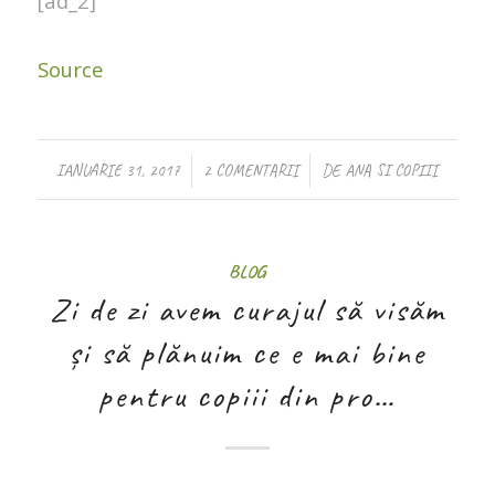
[ad_2]
Source
/
/
IANUARIE 31, 2017
2 COMENTARII
DE
ANA SI COPIII
BLOG
Zi de zi avem curajul să visăm
și să plănuim ce e mai bine
pentru copiii din pro…