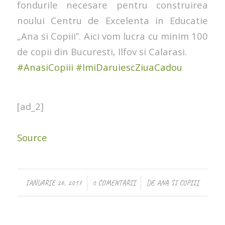
fondurile necesare pentru construirea
noului Centru de Excelenta in Educatie
„Ana si Copiii”. Aici vom lucra cu minim 100
de copii din Bucuresti, Ilfov si Calarasi.
#AnasiCopiii
#ImiDaruiescZiuaCadou
[ad_2]
Source
/
/
IANUARIE 26, 2017
0 COMENTARII
DE
ANA SI COPIII