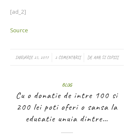
[ad_2]
Source
/
/
IANUARIE 25, 2017
2 COMENTARII
DE
ANA SI COPIII
BLOG
Cu o donatie de intre 100 si
200 lei poti oferi o sansa la
educatie unuia dintre…