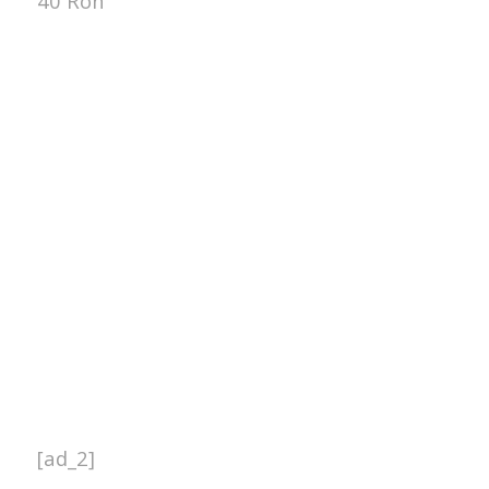
40 Ron
[ad_2]