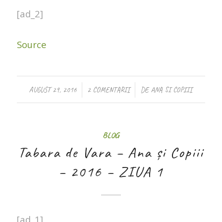
[ad_2]
Source
/
/
AUGUST 29, 2016
2 COMENTARII
DE
ANA SI COPIII
BLOG
Tabara de Vara – Ana și Copiii
– 2016 – ZIUA 1
[ad_1]