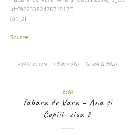
id=”922338247871517″]
[ad_2]
Source
/
/
AUGUST 30, 2016
2 COMENTARII
DE
ANA SI COPIII
BLOG
Tabara de Vara – Ana și
Copiii- ziua 2