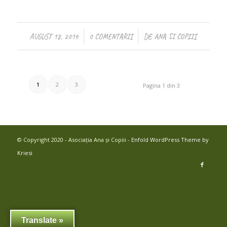
/
/
AUGUST 18, 2016
0 COMENTARII
DE
ANA SI COPIII
1
2
3
Pagina 1 din 3
© Copyright 2020 - Asociația Ana și Copiii -
Enfold WordPress Theme by
Kriesi
Translate »