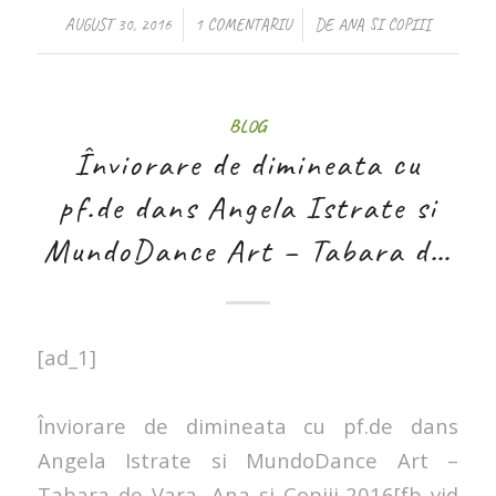
/
/
AUGUST 30, 2016
1 COMENTARIU
DE
ANA SI COPIII
BLOG
Înviorare de dimineata cu
pf.de dans Angela Istrate si
MundoDance Art – Tabara d…
[ad_1]
Înviorare de dimineata cu pf.de dans
Angela Istrate si MundoDance Art –
Tabara de Vara -Ana și Copiii-2016[fb_vid