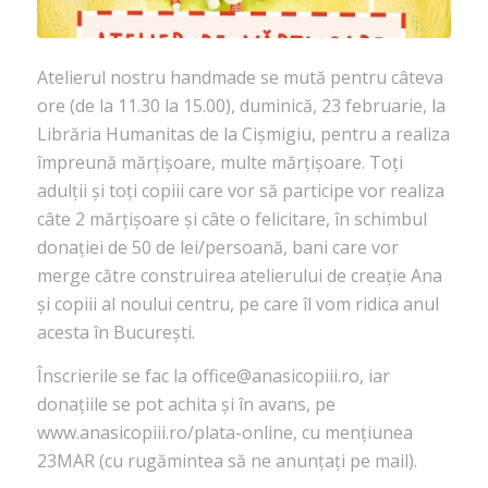
Atelierul nostru handmade se mută pentru câteva
ore (de la 11.30 la 15.00), duminică, 23 februarie, la
Librăria Humanitas de la Cişmigiu, pentru a realiza
împreună mărțișoare, multe mărțișoare. Toți
adulții și toți copiii care vor să participe vor realiza
câte 2 mărțișoare și câte o felicitare, în schimbul
donației de 50 de lei/persoană, bani care vor
merge către construirea atelierului de creație Ana
și copiii al noului centru, pe care îl vom ridica anul
acesta în București.
Înscrierile se fac la office@anasicopiii.ro, iar
donațiile se pot achita și în avans, pe
www.anasicopiii.ro/plata-online, cu mențiunea
23MAR (cu rugămintea să ne anunțați pe mail).