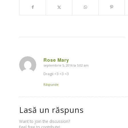
Rose Mary
septembrie 5, 2016 la 5:02 am
says:
Dragii <3 <3 <3
Răspunde
Lasă un răspuns
Want to join the discussion?
Feel free to contribute!