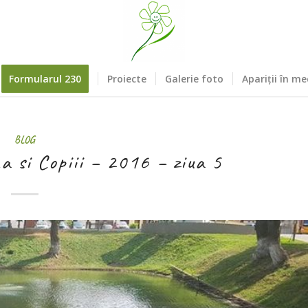
Formularul 230
Proiecte
Galerie foto
Apariții în me
BLOG
 si Copiii – 2016 – ziua 5