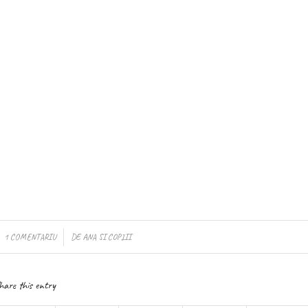
/
1 COMENTARIU
DE
ANA SI COPIII
hare this entry