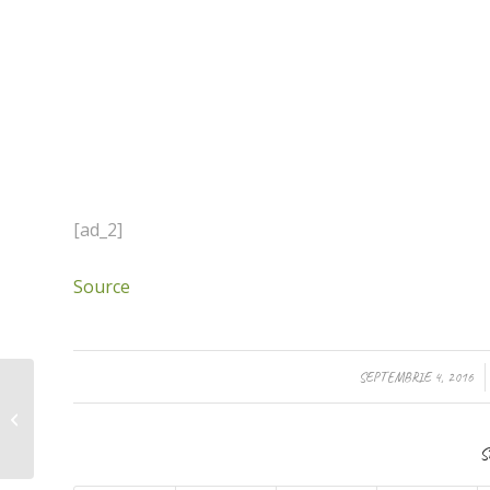
[ad_2]
Source
/
SEPTEMBRIE 4, 2016
Tabara de Vara – Ana
si Copiii – 2016 – Ziua 4
S