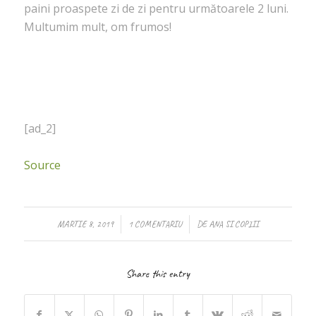
paini proaspete zi de zi pentru următoarele 2 luni.
Multumim mult, om frumos!
[ad_2]
Source
/
/
MARTIE 8, 2019
1 COMENTARIU
DE
ANA SI COPIII
Share this entry