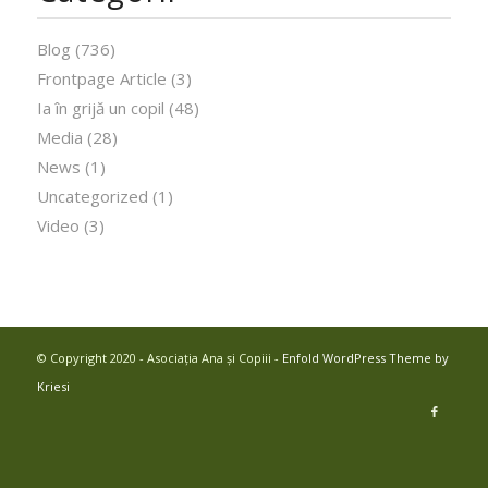
Blog
(736)
Frontpage Article
(3)
Ia în grijă un copil
(48)
Media
(28)
News
(1)
Uncategorized
(1)
Video
(3)
© Copyright 2020 - Asociația Ana și Copiii -
Enfold WordPress Theme by
Kriesi