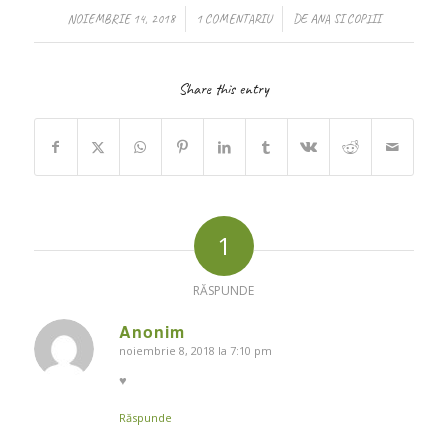
/
/
NOIEMBRIE 14, 2018
1 COMENTARIU
DE
ANA SI COPIII
Share this entry
1
RĂSPUNDE
Anonim
noiembrie 8, 2018 la 7:10 pm
says:
♥️
Răspunde