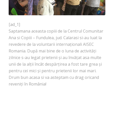
[ad_1]
Saptamana aceasta copiii de la Centrul Comunitar
Ana si Copiii – Fundulea, jud. Calarasi si-au luat la
revedere de la voluntarii internaționali AISEC
Romania. După mai bine de o luna de activități
zilnice s-au legat prietenii și au învățat asa multe
unii de la alții încât despărțirea a fost tare grea și
pentru cei mici și pentru prietenii lor mai mari.
Drum bun acasa si va asteptam cu drag oricand
reveniți în România!