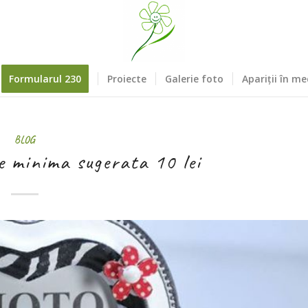
Formularul 230
Proiecte
Galerie foto
Apariții în me
BLOG
 minima sugerata 10 lei