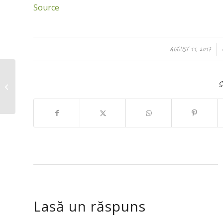
Source
/
AUGUST 11, 2017
Rama foto Donatie
S
minima sugerata 15 lei
Lasă un răspuns