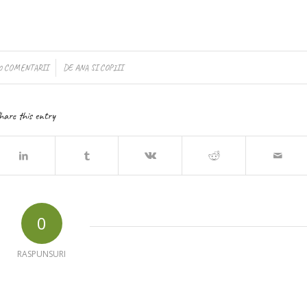
/
0 COMENTARII
DE
ANA SI COPIII
hare this entry
0
RASPUNSURI