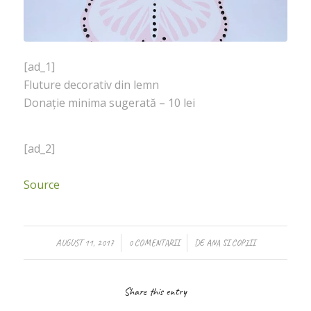
[ad_1]
Fluture decorativ din lemn
Donație minima sugerată – 10 lei
[ad_2]
Source
/
/
AUGUST 11, 2017
0 COMENTARII
DE
ANA SI COPIII
Share this entry