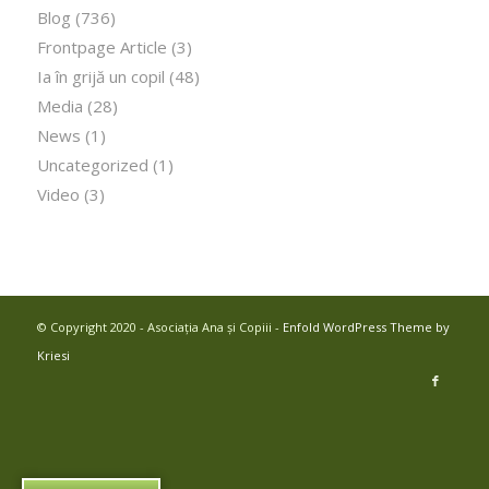
Blog
(736)
Frontpage Article
(3)
Ia în grijă un copil
(48)
Media
(28)
News
(1)
Uncategorized
(1)
Video
(3)
© Copyright 2020 - Asociația Ana și Copiii -
Enfold WordPress Theme by
Kriesi