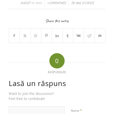
/
/
AUGUST 11, 2017
0 COMENTARII
DE
ANA SI COPIII
Share this entry
0
RASPUNSURI
Lasă un răspuns
Want to join the discussion?
Feel free to contribute!
*
Nume