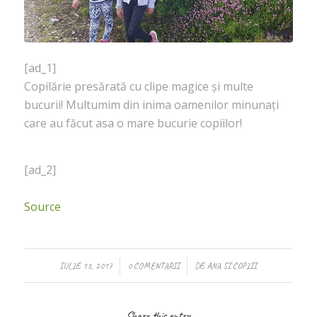
[ad_1]
Copilărie presărată cu clipe magice și multe
bucurii! Multumim din inima oamenilor minunați
care au făcut asa o mare bucurie copiilor!
[ad_2]
Source
/
/
IULIE 13, 2017
0 COMENTARII
DE
ANA SI COPIII
Share this entry