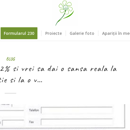
Formularul 230
Proiecte
Galerie foto
Apariții în me
BLOG
2% si vrei sa dai o sansa reala la
ie si la o v…