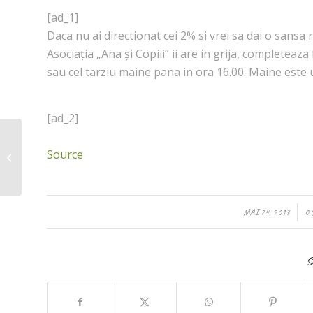
[ad_1]
Daca nu ai directionat cei 2% si vrei sa dai o sansa 
Asociația „Ana și Copiii” ii are in grija, completeaza
sau cel tarziu maine pana in ora 16.00. Maine este u
[ad_2]
De 1 iunie in Cismigiu
intre orele 11.00 si
Source
16.00 poti aduce cele
necesare ...
/
MAI 24, 2017
0
S