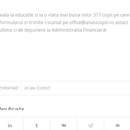
reala la educatie si la o viata mai buna celor 317 copii pe care
 formularul si trimite-l scanat pe office@anasicopiii.ro astazi
ltima zi de depunere la Adiministratia Financiara!
/
 COMENTARII
DE
ANA SI COPIII
hare this entry