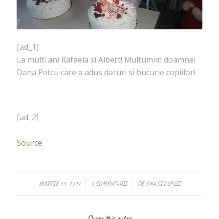
[ad_1]
La multi ani Rafaela si Albert! Multumim doamnei
Dana Petcu care a adus daruri si bucurie copiilor!
[ad_2]
Source
/
/
MARTIE 19, 2017
0 COMENTARII
DE
ANA SI COPIII
Share this entry