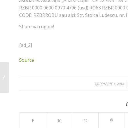
asociatiei: Asociația „Ana și Copiii” CF: 22 48 91 8
RZBR 0000 0600 0970 4796 (usd) RO63 RZBR 0000 0
CODE: RZBRROBU sau aici: Str. Stoica Ludescu, nr.14
Share va rugam!
[ad_2]
Source
Cu o donatie de 50 lei
poti darui masa de
CRACIUN unuia dintre
/
NOIEMBRIE 4, 2016
cei 317 copii...
S