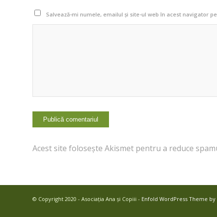
Salvează-mi numele, emailul și site-ul web în acest navigator p
Acest site folosește Akismet pentru a reduce spam
© Copyright 2020 - Asociația Ana și Copiii -
Enfold WordPress Theme by 