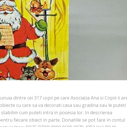
uia dintre cei 317 copii pe care Asociația Ana si Copiii ii ar
 obiecte cu care sa va decorati casa sau gradina sau le puteti
stabilim cum puteti intra in posesia lor. In descrierea
entru fiecare obiect in parte. Donatiile se pot face in contul