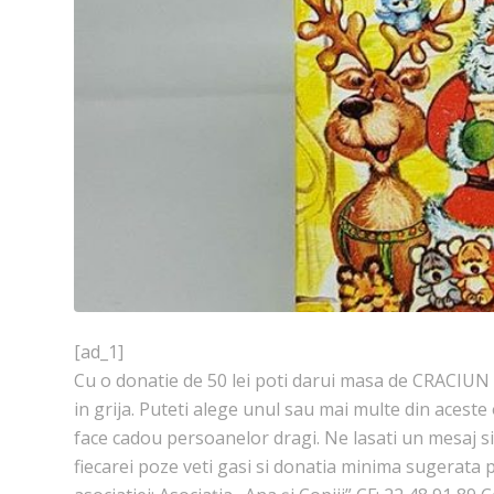
[ad_1]
Cu o donatie de 50 lei poti darui masa de CRACIUN un
in grija. Puteti alege unul sau mai multe din aceste
face cadou persoanelor dragi. Ne lasati un mesaj si 
fiecarei poze veti gasi si donatia minima sugerata p