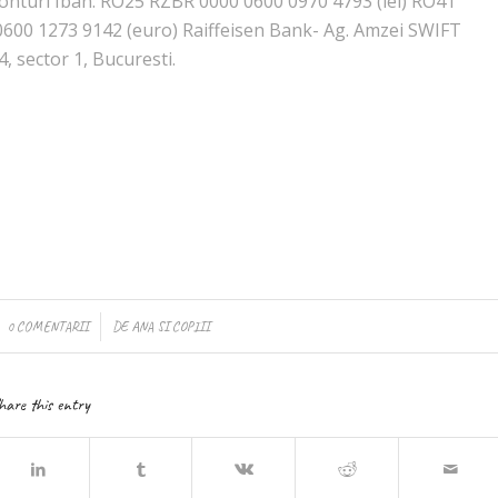
9 Conturi Iban: RO25 RZBR 0000 0600 0970 4793 (lei) RO41
600 1273 9142 (euro) Raiffeisen Bank- Ag. Amzei SWIFT
, sector 1, Bucuresti.
/
0 COMENTARII
DE
ANA SI COPIII
hare this entry