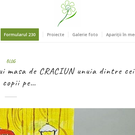
Formularul 230
Proiecte
Galerie foto
Apariții în me
BLOG
rui masa de CRACIUN unuia dintre cei
 copii pe…